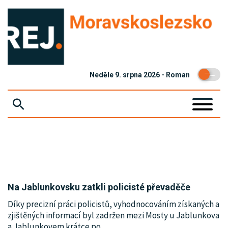
Neděle 9. srpna 2026 - Roman
ZPRÁVY
KRIMI
EKONOMIKA
Na Jablunkovsku zatkli policisté převaděče
KULTURA
Díky precizní práci policistů, vyhodnocováním získaných a
zjištěných informací byl zadržen mezi Mosty u Jablunkova
SPOLEČNOST
a Jablunkovem krátce po
…