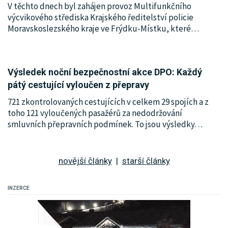
V těchto dnech byl zahájen provoz Multifunkčního
výcvikového střediska Krajského ředitelství policie
Moravskoslezského kraje ve Frýdku-Místku, které
…
Výsledek noční bezpečnostní akce DPO: Každý
pátý cestující vyloučen z přepravy
721 zkontrolovaných cestujících v celkem 29 spojích a z
toho 121 vyloučených pasažérů za nedodržování
smluvních přepravních podmínek. To jsou výsledky
…
novější články
|
starší články
INZERCE