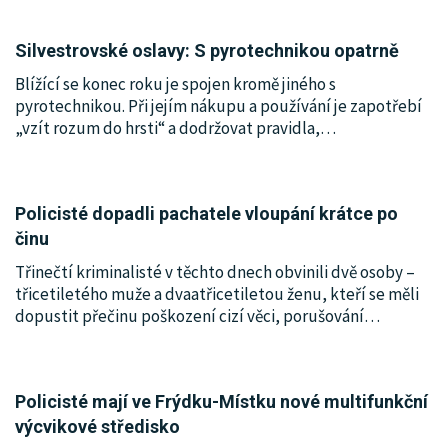
Silvestrovské oslavy: S pyrotechnikou opatrně
Blížící se konec roku je spojen kromě jiného s
pyrotechnikou. Při jejím nákupu a používání je zapotřebí
„vzít rozum do hrsti“ a dodržovat pravidla,
…
Policisté dopadli pachatele vloupání krátce po
činu
Třinečtí kriminalisté v těchto dnech obvinili dvě osoby –
třicetiletého muže a dvaatřicetiletou ženu, kteří se měli
dopustit přečinu poškození cizí věci, porušování
…
Policisté mají ve Frýdku-Místku nové multifunkční
výcvikové středisko