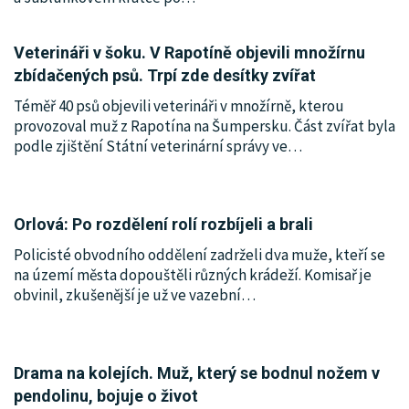
Veterináři v šoku. V Rapotíně objevili množírnu
zbídačených psů. Trpí zde desítky zvířat
Téměř 40 psů objevili veterináři v množírně, kterou
provozoval muž z Rapotína na Šumpersku. Část zvířat byla
podle zjištění Státní veterinární správy ve
…
Orlová: Po rozdělení rolí rozbíjeli a brali
Policisté obvodního oddělení zadrželi dva muže, kteří se
na území města dopouštěli různých krádeží. Komisař je
obvinil, zkušenější je už ve vazební
…
Drama na kolejích. Muž, který se bodnul nožem v
pendolinu, bojuje o život