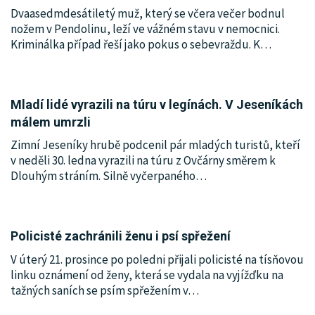
Dvaasedmdesátiletý muž, který se včera večer bodnul
nožem v Pendolinu, leží ve vážném stavu v nemocnici.
Kriminálka případ řeší jako pokus o sebevraždu. K
…
Mladí lidé vyrazili na túru v legínách. V Jeseníkách
málem umrzli
Zimní Jeseníky hrubě podcenil pár mladých turistů, kteří
v neděli 30. ledna vyrazili na túru z Ovčárny směrem k
Dlouhým stráním. Silně vyčerpaného
…
Policisté zachránili ženu i psí spřežení
V úterý 21. prosince po poledni přijali policisté na tísňovou
linku oznámení od ženy, která se vydala na vyjížďku na
tažných saních se psím spřežením v
…