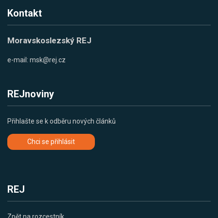
Kontakt
Moravskoslezský REJ
e-mail:
msk@rej.cz
REJnoviny
Přihlašte se k odběru nových článků
Chci se přihlásit
REJ
Zpět na rozcestník