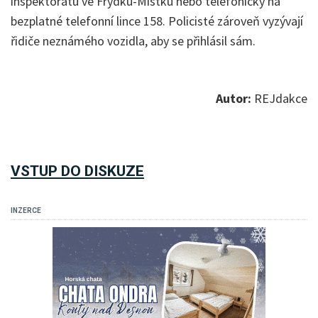
inspektorátu ve Frýdku-Místku nebo telefonicky na
bezplatné telefonní lince 158. Policisté zároveň vyzývají
řidiče neznámého vozidla, aby se přihlásil sám.
Autor:
REJdakce
VSTUP DO DISKUZE
INZERCE