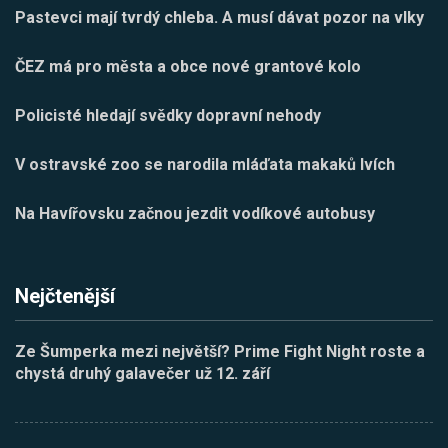
Pastevci mají tvrdý chleba. A musí dávat pozor na vlky
ČEZ má pro města a obce nové grantové kolo
Policisté hledají svědky dopravní nehody
V ostravské zoo se narodila mláďata makaků lvích
Na Havířovsku začnou jezdit vodíkové autobusy
Nejčtenější
Ze Šumperka mezi největší? Prime Fight Night roste a
chystá druhý galavečer už 12. září