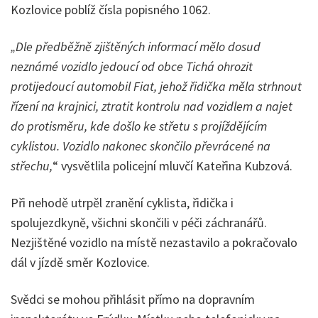
Kozlovice poblíž čísla popisného 1062.
„Dle předběžně zjištěných informací mělo dosud
neznámé vozidlo jedoucí od obce Tichá ohrozit
protijedoucí automobil Fiat, jehož řidička měla strhnout
řízení na krajnici, ztratit kontrolu nad vozidlem a najet
do protisměru, kde došlo ke střetu s projíždějícím
cyklistou. Vozidlo nakonec skončilo převrácené na
střechu,
“ vysvětlila policejní mluvčí Kateřina Kubzová.
Při nehodě utrpěl zranění cyklista, řidička i
spolujezdkyně, všichni skončili v péči záchranářů.
Nezjištěné vozidlo na místě nezastavilo a pokračovalo
dál v jízdě směr Kozlovice.
Svědci se mohou přihlásit přímo na dopravním