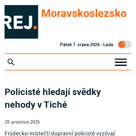
Pátek 7. srpna 2026 - Lada
ZPRÁVY
Policisté hledají svědky
KRIMI
nehody v Tiché
EKONOMIKA
KULTURA
29. prosince 2025
Frýdecko-místečtí dopravní policisté vyzývají
SPOLEČNOST