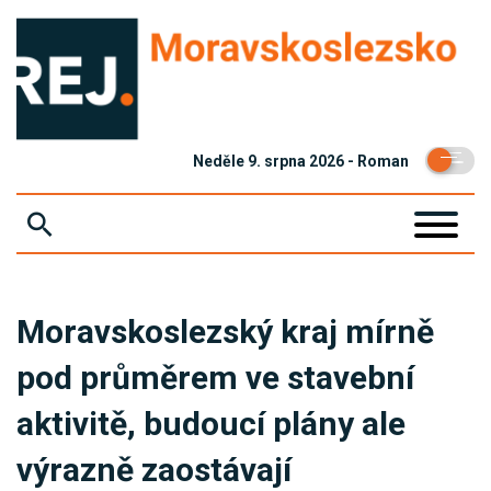
Neděle 9. srpna 2026 - Roman
ZPRÁVY
Moravskoslezský kraj mírně
KRIMI
pod průměrem ve stavební
EKONOMIKA
aktivitě, budoucí plány ale
KULTURA
výrazně zaostávají
SPOLEČNOST