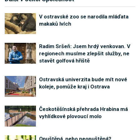
V ostravské zoo se narodila mláďata
makaků lvích
Radim Sršeň: Jsem hrdý venkovan. V
regionech musíme zlepšit služby, ne
stavět golfová hřiště
Ostravská univerzita bude mít nové
koleje, pomůže kraj i Ostrava
Českotěšínská přehrada Hrabina má
vyhlídkové plovoucí molo
Opuštěná, nebo neopuštěná?