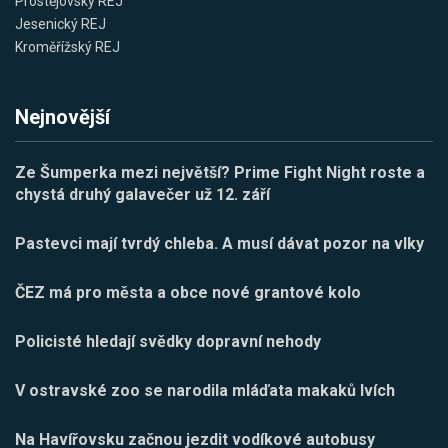
Prostějovský REJ
Jesenický REJ
Kroměřížský REJ
Nejnovější
Ze Šumperka mezi největší? Prime Fight Night roste a
chystá druhý galavečer už 12. září
Pastevci mají tvrdý chleba. A musí dávat pozor na vlky
ČEZ má pro města a obce nové grantové kolo
Policisté hledají svědky dopravní nehody
V ostravské zoo se narodila mláďata makaků lvích
Na Havířovsku začnou jezdit vodíkové autobusy