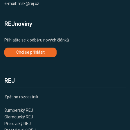
e-mail:
msk@rej.cz
REJnoviny
Přihlašte se k odběru nových článků
Chci se přihlásit
REJ
Zpět na rozcestník
Šumperský REJ
Olomoucký REJ
Přerovský REJ