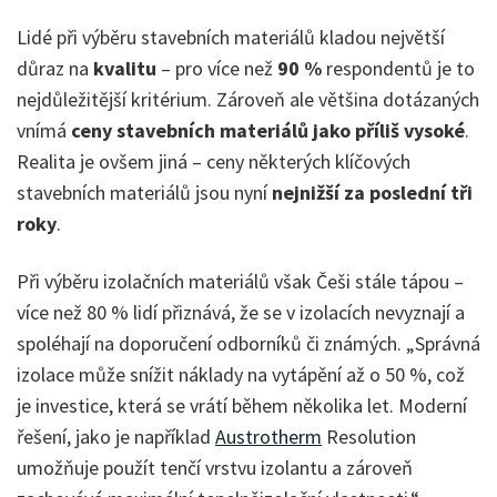
Lidé při výběru stavebních materiálů kladou největší
důraz na
kvalitu
– pro více než
90 %
respondentů je to
nejdůležitější kritérium. Zároveň ale většina dotázaných
vnímá
ceny stavebních materiálů jako příliš vysoké
.
Realita je ovšem jiná – ceny některých klíčových
stavebních materiálů jsou nyní
nejnižší za poslední tři
roky
.
Při výběru izolačních materiálů však Češi stále tápou –
více než 80 % lidí přiznává, že se v izolacích nevyznají a
spoléhají na doporučení odborníků či známých. „Správná
izolace může snížit náklady na vytápění až o 50 %, což
je investice, která se vrátí během několika let. Moderní
řešení, jako je například
Austrotherm
Resolution
umožňuje použít tenčí vrstvu izolantu a zároveň