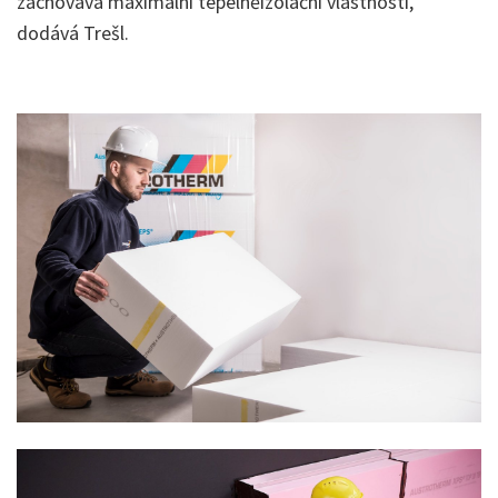
zachovává maximální tepelněizolační vlastnosti,“
dodává Trešl.