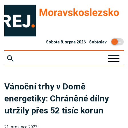
Sobota 8. srpna 2026 - Soběslav
ZPRÁVY
Vánoční trhy v Domě
KRIMI
energetiky: Chráněné dílny
EKONOMIKA
utržily přes 52 tisíc korun
KULTURA
SPOLEČNOST
21. prosince 2023