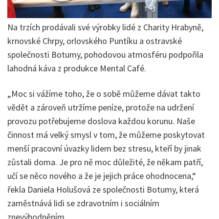
Na trzích prodávali své výrobky lidé z Charity Hrabyně,
krnovské Chrpy, orlovského Puntíku a ostravské
společnosti Botumy, pohodovou atmosféru podpořila
lahodná káva z produkce Mental Café.
„Moc si vážíme toho, že o sobě můžeme dávat takto
vědět a zároveň utržíme peníze, protože na udržení
provozu potřebujeme doslova každou korunu. Naše
činnost má velký smysl v tom, že můžeme poskytovat
menší pracovní úvazky lidem bez stresu, kteří by jinak
zůstali doma. Je pro ně moc důležité, že někam patří,
učí se něco nového a že je jejich práce ohodnocena,“
řekla Daniela Holušová ze společnosti Botumy, která
zaměstnává lidi se zdravotním i sociálním
znevýhodněním.