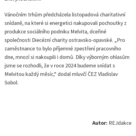
Vánočním trhům předcházela listopadová charitativní
snídaně, na které si energetici nakupovali pochoutky z
produkce sociálního podniku Melvita, dceřiné
společnosti Diecézní charity ostravsko-opavské. „Pro
zaměstnance to bylo příjemné zpestření pracovního
dne, mnozí si nakoupili i domů. Díky výborným ohlasům
jsme se rozhodli, že v roce 2024 budeme snídat s
Melvitou každý měsíc,“ dodal mluvčí ČEZ Vladislav
Sobol.
Autor:
REJdakce