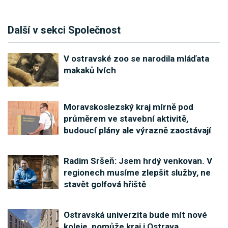
Další v sekci Společnost
V ostravské zoo se narodila mláďata
makaků lvích
Moravskoslezský kraj mírně pod
průměrem ve stavební aktivitě,
budoucí plány ale výrazně zaostávají
Radim Sršeň: Jsem hrdý venkovan. V
regionech musíme zlepšit služby, ne
stavět golfová hřiště
Ostravská univerzita bude mít nové
koleje, pomůže kraj i Ostrava