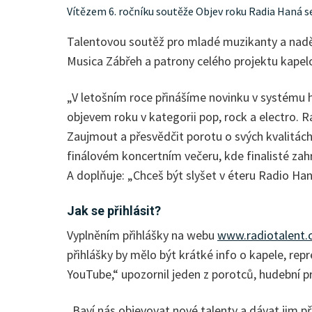
Vítězem 6. ročníku soutěže Objev roku Radia Haná s
Talentovou soutěž pro mladé muzikanty a naděj
Musica Zábřeh a patrony celého projektu kapel
„V letošním roce přinášíme novinku v systému hl
objevem roku v kategorii pop, rock a electro. 
Zaujmout a přesvědčit porotu o svých kvalitách
finálovém koncertním večeru, kde finalisté zah
A doplňuje: „Chceš být slyšet v éteru Radio H
Jak se přihlásit?
Vyplněním přihlášky na webu
www.radiotalent.
přihlášky by mělo být krátké info o kapele, rep
YouTube,“ upozornil jeden z porotců, hudební p
„Baví nás objevovat nové talenty a dávat jim příl