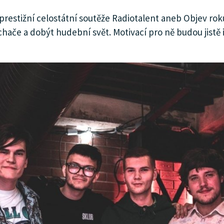
k prestižní celostátní soutěže Radiotalent aneb Objev ro
ače a dobýt hudební svět. Motivací pro ně budou jistě i