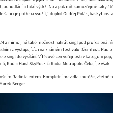
nt, odhodlání a také výdrž. No a pak mít samozřejmě taky ště
e šanci je potřeba využít,“ doplnil Ondřej Polák, baskytarist
 2024 a mimo jiné také možnost nahrát singl pod profesioná
t jedním z vystupujících na známém festivalu Džemfest. Radio
 singl do vysílání. Vítězové cen veřejnosti v kategorii pop
ná, Radia Haná SkyRock či Radia Metropole. Čekají je však i
 letošním Radiotalentem. Kompletní pravidla soutěže, včetně 
 Marek Berger.