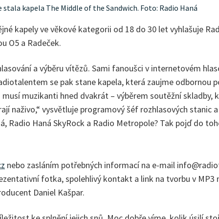
e stala kapela The Middle of the Sandwich. Foto: Radio Haná
né kapely ve věkové kategorii od 18 do 30 let vyhlašuje Ra
ou O5 a Radeček.
asování a výběru vítězů. Sami fanoušci v internetovém hlaso
Radiotalentem se pak stane kapela, která zaujme odbornou po
 musí muzikanti hned dvakrát – výběrem soutěžní skladby, kt
rají naživo,“ vysvětluje programový šéf rozhlasových stanic
aná, Radio Haná SkyRock a Radio Metropole? Tak pojď do toh
cz
nebo zasláním potřebných informací na e-mail info@radiota
rezentativní fotka, spolehlivý kontakt a link na tvorbu v MP
roducent Daniel Kašpar.
ežitost ke splnění jejich snů. Moc dobře víme, kolik úsilí stoj