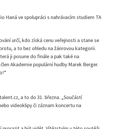
dio Haná ve spolupráci s nahrávacím studiem TA
vání určí, kdo získá cenu veřejnosti a stane se
rotu, a to bez ohledu na žánrovou kategorii.
erá ji posune do finále a pak také na
 a člen Akademie populární hudby Marek Berger.
o!“
lent.cz, a to do 31. března. „Součástí
3 nebo videoklipy či záznam koncertu na
í prorazit a být vidět. Vítězstvím v této soutěži